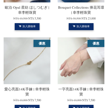
歐泊 Opal 星紡 ほしつむぎ |
Bouquet Collections 捧花耳環
幸李輕珠寶
| 幸李輕珠寶
NT$ 10,500
NT$ 5,500
NT$ 30,500
NT$ 23,000
加入購物車
加入購物車
優惠
優惠
愛心亮面14K手鍊 | 幸李輕珠
一字亮面14K手鍊 | 幸李輕珠
寶
寶
NT$ 10,000
NT$ 7,500
NT$ 10,000
NT$ 7,500