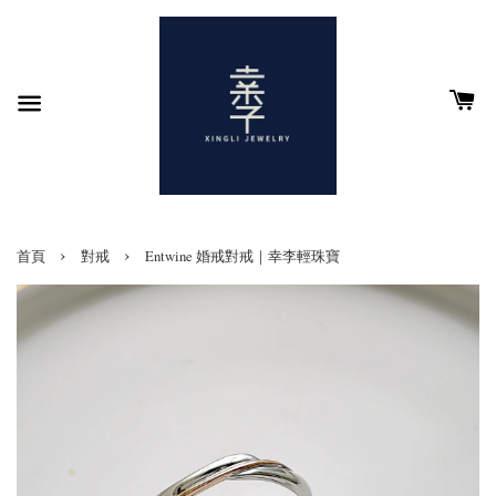
›
›
首頁
對戒
Entwine 婚戒對戒｜幸李輕珠寶