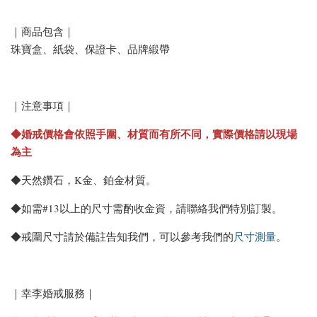
｜商品包含｜
珠寶盒、紙袋、保證卡、品牌緞帶
｜注意事項｜
◆婚戒價格會依照手圍、材質而有所不同，實際價格請以現場
為主
◆天然鑽石，K金、鉑金材質。
◆如需#13以上的尺寸需酌收金資，請聯絡我們特別訂製。
◆戒圍尺寸請於備註告知我們，可以參考我們的
尺寸測量
。
｜幸李婚戒服務｜