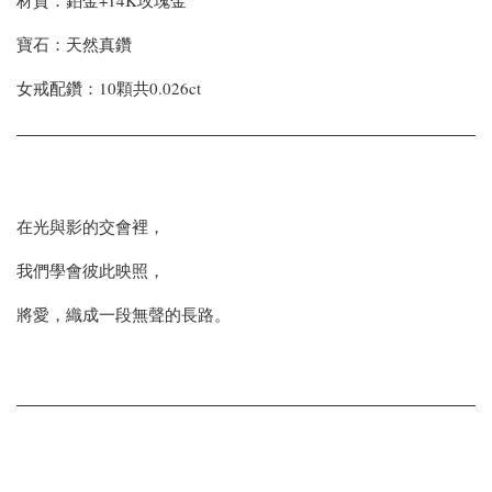
寶石：天然真鑽
女戒配鑽：10顆共0.026ct
在光與影的交會裡，
我們學會彼此映照，
將愛，織成一段無聲的長路。