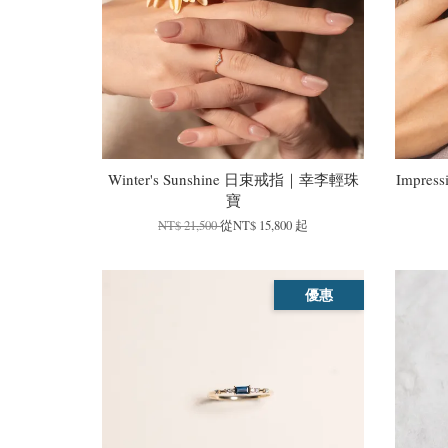
Winter's Sunshine 日束戒指｜幸李輕珠
Impre
寶
NT$ 21,500
從
NT$ 15,800
起
優惠