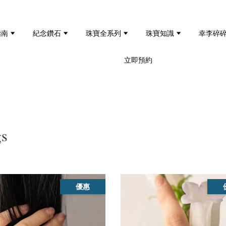
指南
紀念鑽石
珠寶全系列
珠寶知識
幸李碎
立即預約
s
優惠