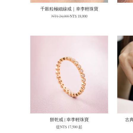
千榖粒極細線戒｜幸李輕珠寶
NT$ 24,000
NT$ 18,000
餅乾戒 | 幸李輕珠寶
古
從
NT$ 17,500
起