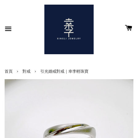
›
›
首頁
對戒
引光婚戒對戒｜幸李輕珠寶