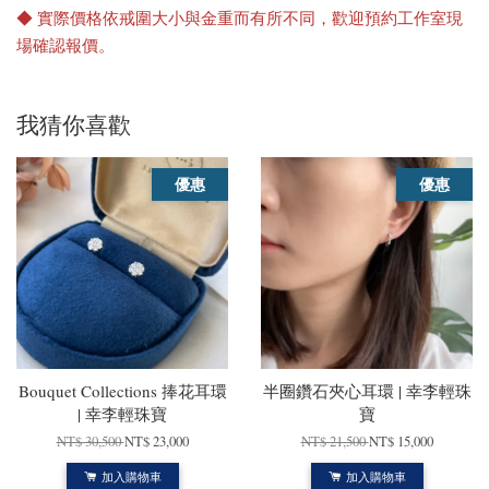
◆ 實際價格依戒圍大小與金重而有所不同，歡迎預約工作室現
場確認報價。
我猜你喜歡
優惠
優惠
Bouquet Collections 捧花耳環
半圈鑽石夾心耳環 | 幸李輕珠
| 幸李輕珠寶
寶
NT$ 30,500
NT$ 23,000
NT$ 21,500
NT$ 15,000
加入購物車
加入購物車