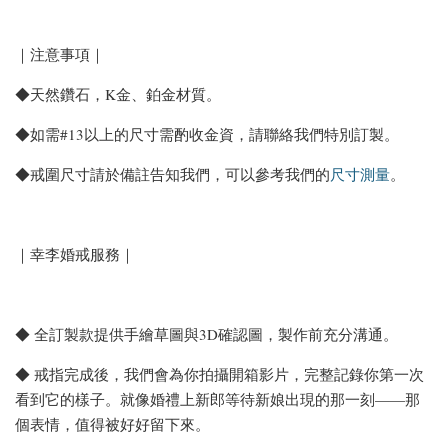
｜注意事項｜
◆天然鑽石，K金、鉑金材質。
◆如需#13以上的尺寸需酌收金資，請聯絡我們特別訂製。
◆戒圍尺寸請於備註告知我們，可以參考我們的
尺寸測量
。
｜幸李婚戒服務｜
◆ 全訂製款提供手繪草圖與3D確認圖，製作前充分溝通。
◆ 戒指完成後，我們會為你拍攝開箱影片，完整記錄你第一次
看到它的樣子。就像婚禮上新郎等待新娘出現的那一刻——那
個表情，值得被好好留下來。