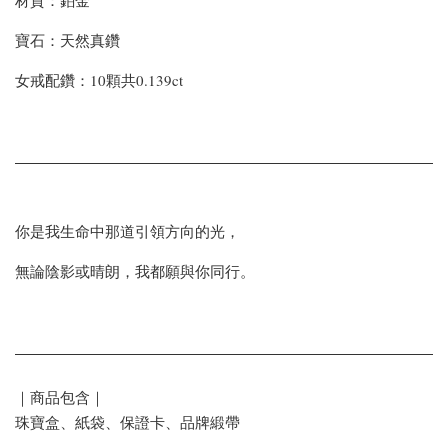
寶石：天然真鑽
女戒配鑽：10顆共0.139ct
你是我生命中那道引領方向的光，
無論陰影或晴朗，我都願與你同行。
｜商品包含｜
珠寶盒、紙袋、保證卡、品牌緞帶