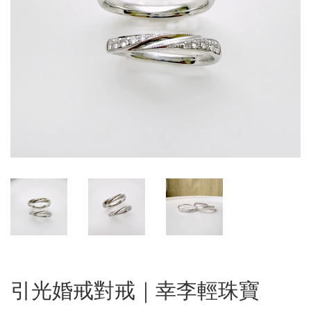
引光婚戒對戒｜幸李輕珠寶