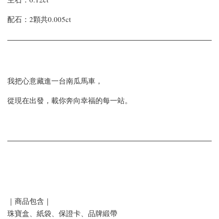
配石：2顆共0.005ct
我把心意藏進一台南瓜馬車，
從現在出發，載你奔向幸福的每一站。
｜商品包含｜
珠寶盒、紙袋、保證卡、品牌緞帶