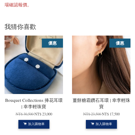
場確認報價。
我猜你喜歡
優惠
優惠
Bouquet Collections 捧花耳環
薑餅糖霜鑽石耳環 | 幸李輕珠
| 幸李輕珠寶
寶
NT$ 30,500
NT$ 23,000
NT$ 23,500
NT$ 17,500
加入購物車
加入購物車