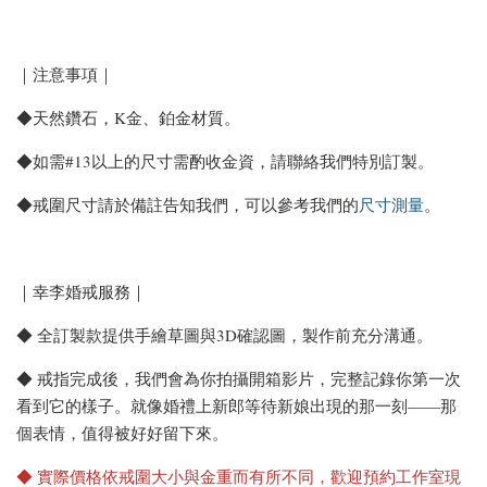
｜注意事項｜
◆天然鑽石，K金、鉑金材質。
◆如需#13以上的尺寸需酌收金資，請聯絡我們特別訂製。
◆戒圍尺寸請於備註告知我們，可以參考我們的
尺寸測量
。
｜幸李婚戒服務｜
◆ 全訂製款提供手繪草圖與3D確認圖，製作前充分溝通。
◆ 戒指完成後，我們會為你拍攝開箱影片，完整記錄你第一次
看到它的樣子。就像婚禮上新郎等待新娘出現的那一刻——那
個表情，值得被好好留下來。
◆ 實際價格依戒圍大小與金重而有所不同，歡迎預約工作室現