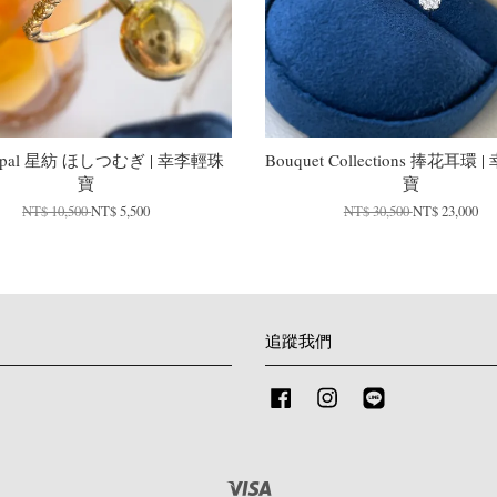
pal 星紡 ほしつむぎ | 幸李輕珠
Bouquet Collections 捧花耳環
寶
寶
NT$ 10,500
NT$ 5,500
NT$ 30,500
NT$ 23,000
追蹤我們
Facebook
Instagram
Line
Visa