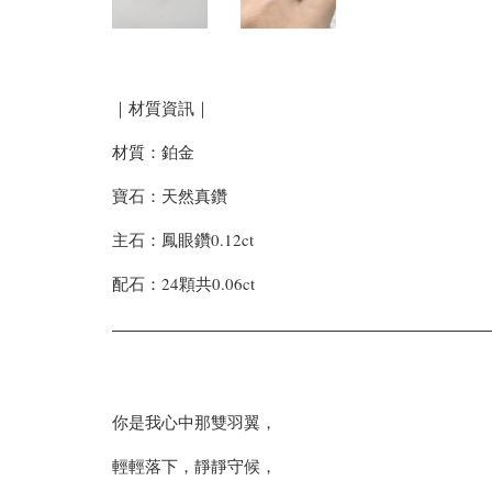
｜材質資訊｜
材質：鉑金
寶石：天然真鑽
主石：鳳眼鑽0.12ct
配石：24顆共0.06ct
你是我心中那雙羽翼，
輕輕落下，靜靜守候，