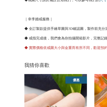
｜幸李婚戒服務｜
◆ 全訂製款提供手繪草圖與3D確認圖，製作前充分
◆ 戒指完成後，我們會為你拍攝開箱影片，完整記
◆ 實際價格依戒圍大小與金重而有所不同，歡迎預
我猜你喜歡
優惠