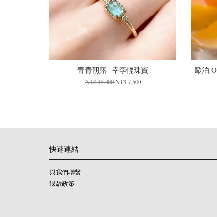
青青朝露 | 幸李輕珠寶
歐泊 O
NT$ 15,400
NT$ 7,500
快速連結
與我們聯繫
退款政策