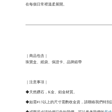
在每個日常裡溫柔展開。
｜商品包含｜
珠寶盒、紙袋、保證卡、品牌緞帶
｜注意事項｜
◆天然鑽石，K金、鉑金材質。
◆如需#13以上的尺寸需酌收金資，請聯絡我們特別
◆戒圍尺寸請於備註告知我們，可以參考我們的
尺寸