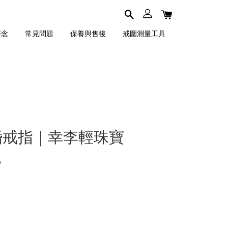
碎念
常見問題
保養與售後
戒圍測量工具
s 求婚戒指｜幸李輕珠寶
0