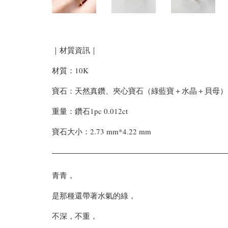
｜材質資訊｜
材質：10K
寶石：天然真鑽、夾心寶石（綠藍寶＋水晶＋貝母）
重量：鑽石1pc 0.012ct
寶石大小：2.73 mm*4.22 mm
青青，
是那種還帶著水氣的綠，
不深，不重，