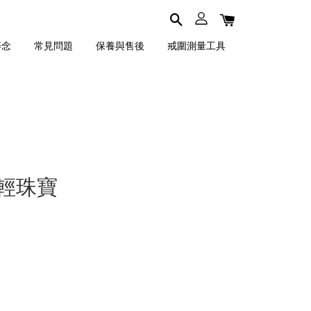
碎念
常見問題
保養與售後
戒圍測量工具
李輕珠寶