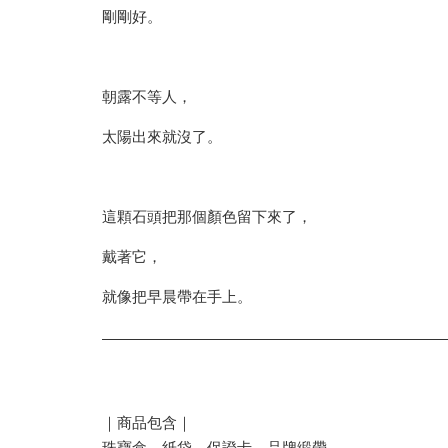
剛剛好。
朝露不等人，
太陽出來就沒了。
這顆石頭把那個顏色留下來了，
戴著它，
就像把早晨帶在手上。
｜商品包含｜
珠寶盒、紙袋、保證卡、品牌緞帶