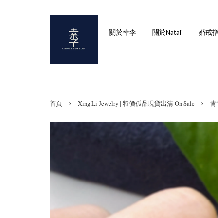
關於幸李
關於Natali
婚戒
›
›
首頁
Xing Li Jewelry | 特價孤品現貨出清 On Sale
青