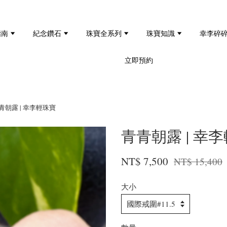
指南
紀念鑽石
珠寶全系列
珠寶知識
幸李碎
立即預約
青朝露 | 幸李輕珠寶
青青朝露 | 幸
NT$ 7,500
NT$ 15,400
大小