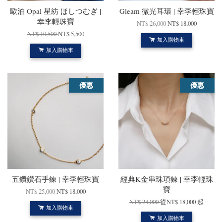
歐泊 Opal 星紡 ほしつむぎ |
Gleam 微光耳環 | 幸李輕珠寶
幸李輕珠寶
NT$ 26,000
NT$ 18,000
NT$ 10,500
NT$ 5,500
加入購物車
加入購物車
優惠
優惠
五鑽鑽石手鍊 | 幸李輕珠寶
經典K金串珠項鍊 | 幸李輕珠
寶
NT$ 25,000
NT$ 18,000
NT$ 24,000
從
NT$ 18,000
起
加入購物車
加入購物車