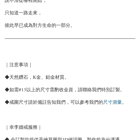
只知道一路走來，
彼此早已成為對方生命的一部分。
｜注意事項｜
◆天然鑽石，K金、鉑金材質。
◆如需#13以上的尺寸需酌收金資，請聯絡我們特別訂製。
◆戒圍尺寸請於備註告知我們，可以參考我們的
尺寸測量
。
｜幸李婚戒服務｜
◆ 全訂製款提供手繪草圖與3D確認圖，製作前充分溝通。