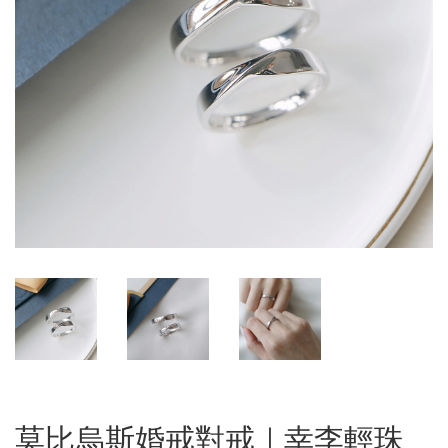
莫比烏斯婚戒對戒｜幸李輕珠