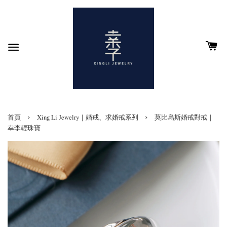
›
›
首頁
Xing Li Jewelry｜婚戒、求婚戒系列
莫比烏斯婚戒對戒｜
幸李輕珠寶