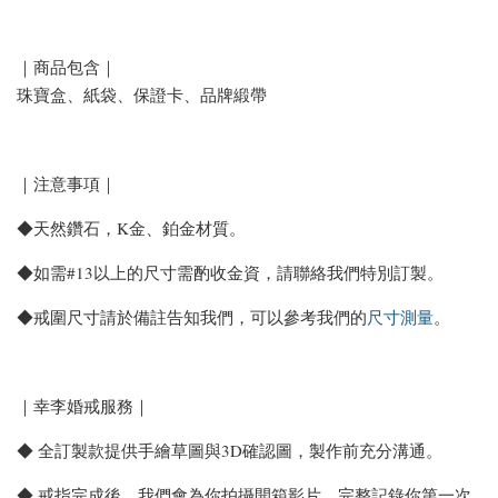
｜商品包含｜
珠寶盒、紙袋、保證卡、品牌緞帶
｜注意事項｜
◆天然鑽石，K金、鉑金材質。
◆如需#13以上的尺寸需酌收金資，請聯絡我們特別訂製。
◆戒圍尺寸請於備註告知我們，可以參考我們的
尺寸測量
。
｜幸李婚戒服務｜
◆ 全訂製款提供手繪草圖與3D確認圖，製作前充分溝通。
◆ 戒指完成後，我們會為你拍攝開箱影片，完整記錄你第一次