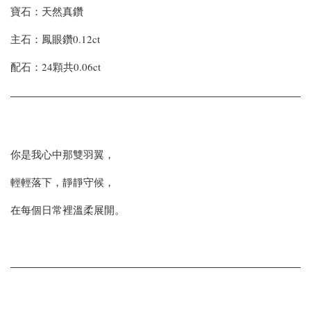
寶石：天然真鑽
主石：鳳眼鑽0.12ct
配石：24顆共0.06ct
你是我心中那雙羽翼，
輕輕落下，靜靜守候，
在每個日常裡溫柔展開。