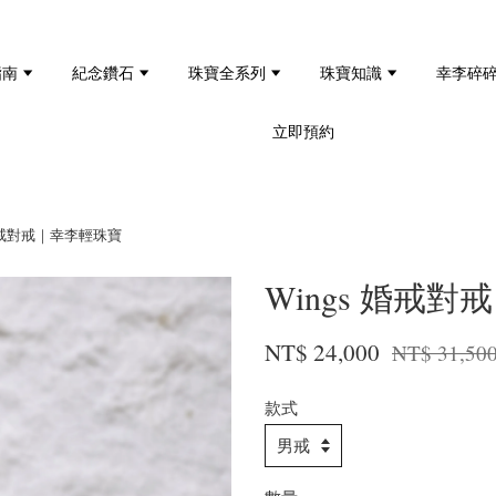
指南
紀念鑽石
珠寶全系列
珠寶知識
幸李碎
立即預約
 婚戒對戒｜幸李輕珠寶
Wings 婚戒
NT$ 24,000
NT$ 31,50
款式