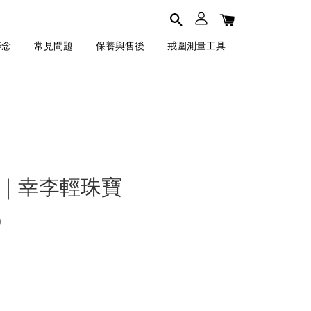
碎念
常見問題
保養與售後
戒圍測量工具
對戒｜幸李輕珠寶
0