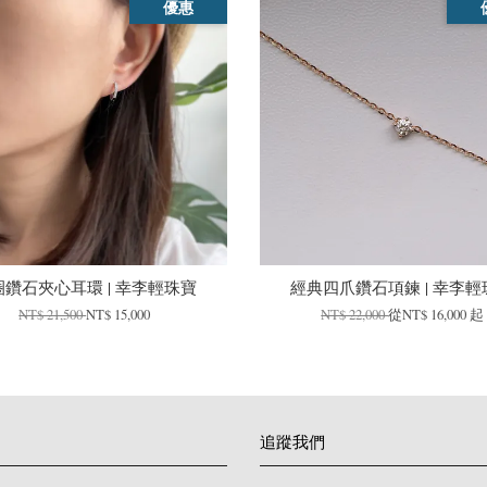
優惠
圈鑽石夾心耳環 | 幸李輕珠寶
經典四爪鑽石項鍊 | 幸李輕
NT$ 21,500
NT$ 15,000
NT$ 22,000
從
NT$ 16,000
起
追蹤我們