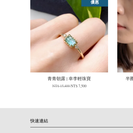
優惠
青青朝露 | 幸李輕珠寶
半
NT$ 15,400
NT$ 7,500
快速連結