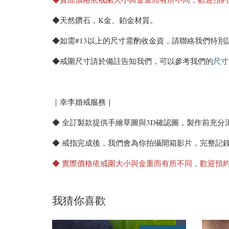
◆天然鑽石，K金、鉑金材質。
◆如需#13以上的尺寸需酌收金資，請聯絡我們特別
◆戒圍尺寸請於備註告知我們，可以參考我們的
尺寸
｜幸李婚戒服務｜
◆ 全訂製款提供手繪草圖與3D確認圖，製作前充分
◆ 戒指完成後，我們會為你拍攝開箱影片，完整記
◆ 實際價格依戒圍大小與金重而有所不同，歡迎預
我猜你喜歡