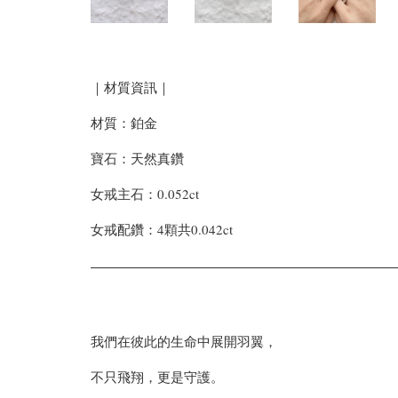
｜材質資訊｜
材質：鉑金
寶石：天然真鑽
女戒主石：0.052ct
女戒配鑽：4顆共0.042ct
我們在彼此的生命中展開羽翼，
不只飛翔，更是守護。