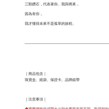
三顆鑽石，代表著你、我與將來，
因為有你，
我才懂得未來不是孤單的旅程。
｜商品包含｜
珠寶盒、紙袋、保證卡、品牌緞帶
｜注意事項｜
◆實際價格依戒圍大小與金重而有所不同，歡迎預約