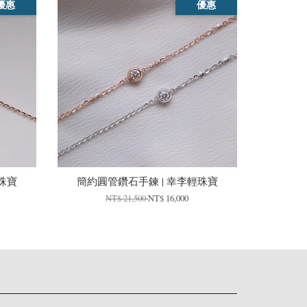
優惠
優惠
珠寶
簡約圓管鑽石手鍊 | 幸李輕珠寶
NT$ 21,500
NT$ 16,000