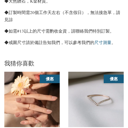
◆天然鑽石，K金材質。
◆訂製時間需20個工作天左右（不含假日），無法接急單，請
見諒
◆如需#13以上的尺寸需酌收金資，請聯絡我們特別訂製。
◆戒圍尺寸請於備註告知我們，可以參考我們的
尺寸測量
。
我猜你喜歡
優惠
優惠