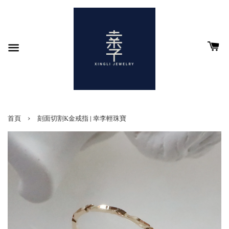
›
首頁
刻面切割K金戒指 | 幸李輕珠寶