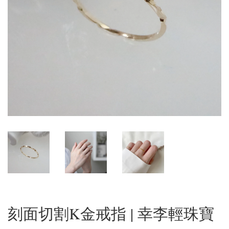
刻面切割K金戒指 | 幸李輕珠寶