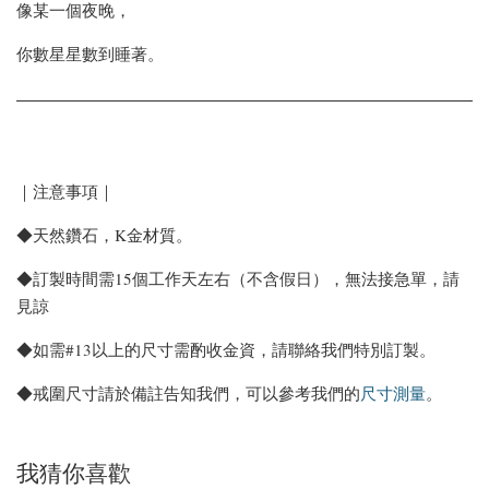
像某一個夜晚，
你數星星數到睡著。
｜注意事項｜
◆天然鑽石，K金材質。
◆訂製時間需15個工作天左右（不含假日），無法接急單，請
見諒
◆如需#13以上的尺寸需酌收金資，請聯絡我們特別訂製。
◆戒圍尺寸請於備註告知我們，可以參考我們的
尺寸測量
。
我猜你喜歡