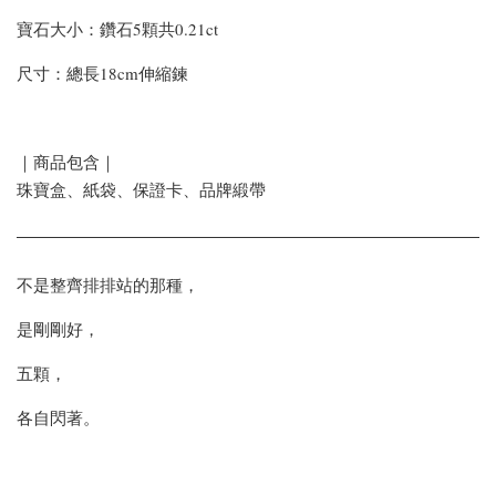
寶石大小：鑽石5顆共0.21ct
尺寸：總長18cm伸縮鍊
｜商品包含｜
珠寶盒、紙袋、保證卡、品牌緞帶
不是整齊排排站的那種，
是剛剛好，
五顆，
各自閃著。