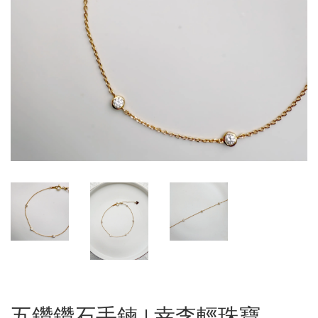
五鑽鑽石手鍊 | 幸李輕珠寶