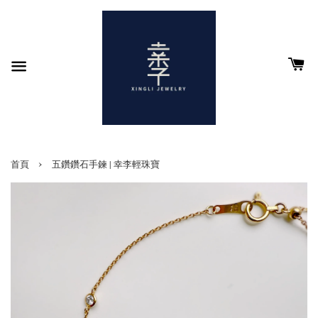
›
首頁
五鑽鑽石手鍊 | 幸李輕珠寶