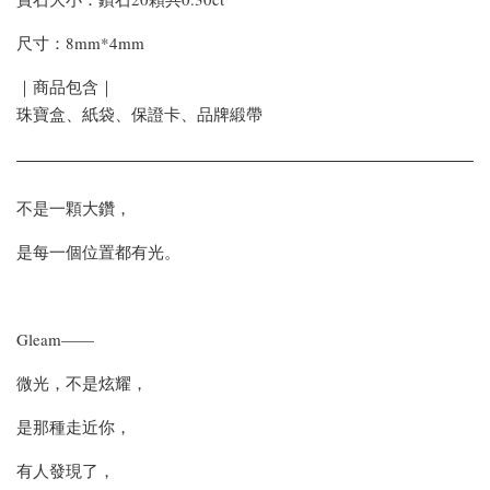
尺寸：8mm*4mm
｜商品包含｜
珠寶盒、紙袋、保證卡、品牌緞帶
不是一顆大鑽，
是每一個位置都有光。
Gleam——
微光，不是炫耀，
是那種走近你，
有人發現了，