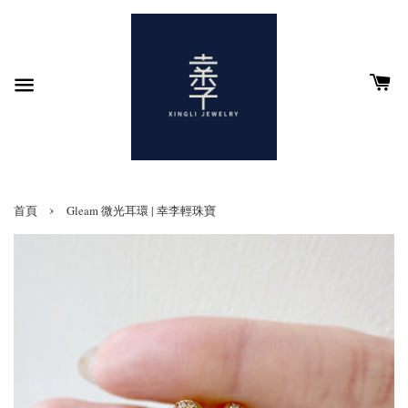
›
首頁
Gleam 微光耳環 | 幸李輕珠寶