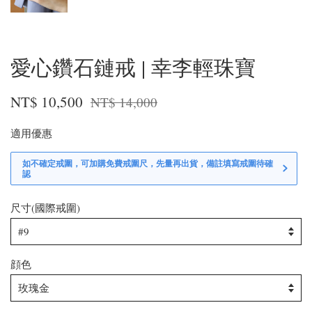
愛心鑽石鏈戒 | 幸李輕珠寶
NT$ 10,500
NT$ 14,000
適用優惠
如不確定戒圍，可加購免費戒圍尺，先量再出貨，備註填寫戒圍待確
認
尺寸(國際戒圍)
顔色