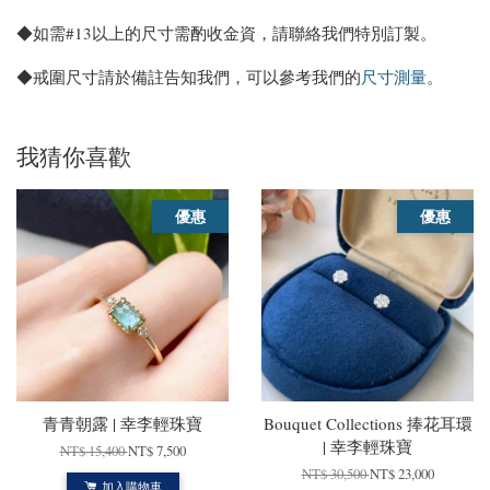
◆如需#13以上的尺寸需酌收金資，請聯絡我們特別訂製。
◆戒圍尺寸請於備註告知我們，可以參考我們的
尺寸測量
。
我猜你喜歡
優惠
優惠
青青朝露 | 幸李輕珠寶
Bouquet Collections 捧花耳環
| 幸李輕珠寶
NT$ 15,400
NT$ 7,500
NT$ 30,500
NT$ 23,000
加入購物車