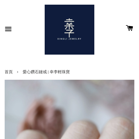
›
首頁
愛心鑽石鏈戒 | 幸李輕珠寶