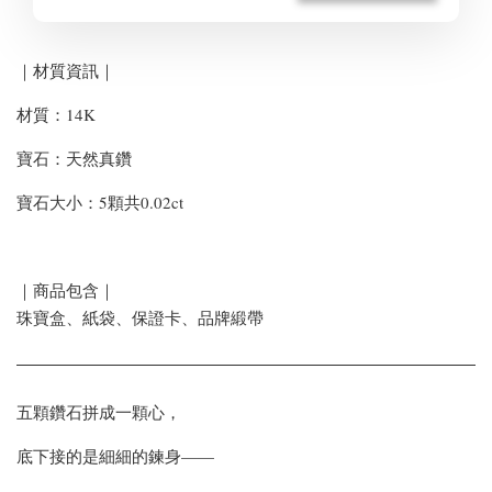
｜材質資訊｜
材質：14K
寶石：天然真鑽
寶石大小：5顆共0.02ct
｜商品包含｜
珠寶盒、紙袋、保證卡、品牌緞帶
五顆鑽石拼成一顆心，
底下接的是細細的鍊身——