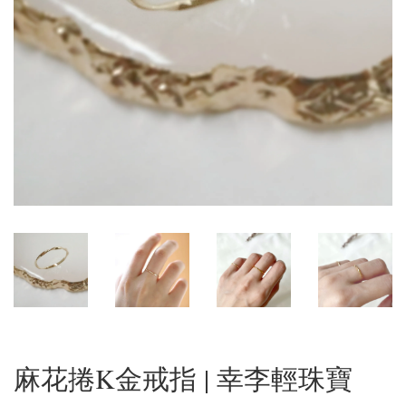
麻花捲K金戒指 | 幸李輕珠寶