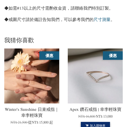
◆如需#13以上的尺寸需酌收金資，請聯絡我們特別訂製。
◆戒圍尺寸請於備註告知我們，可以參考我們的
尺寸測量
。
我猜你喜歡
優惠
優惠
Winter's Sunshine 日束戒指｜
Apex 鑽石戒指 | 幸李輕珠寶
幸李輕珠寶
NT$ 16,800
NT$ 13,000
NT$ 21,500
從
NT$ 15,800
起
加入購物車