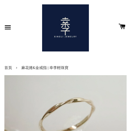
›
首頁
麻花捲K金戒指 | 幸李輕珠寶