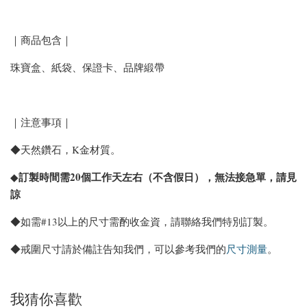
｜商品包含｜
珠寶盒、紙袋、保證卡、品牌緞帶
｜注意事項｜
◆天然鑽石，K金材質。
訂製時間需20個工作天左右（不含假日），無法接急單，請見
◆
諒
◆如需#13以上的尺寸需酌收金資，請聯絡我們特別訂製。
◆戒圍尺寸請於備註告知我們，可以參考我們的
尺寸測量
。
我猜你喜歡