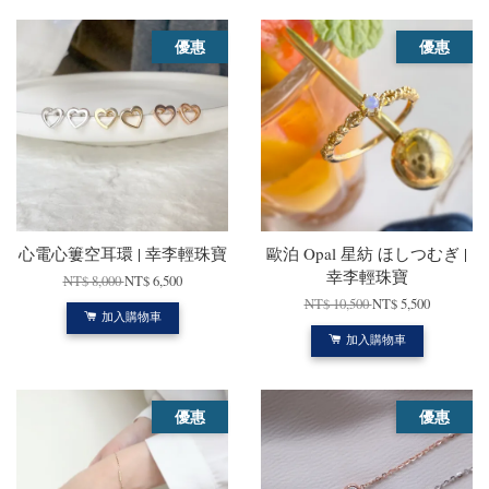
優惠
優惠
心電心簍空耳環 | 幸李輕珠寶
歐泊 Opal 星紡 ほしつむぎ |
幸李輕珠寶
NT$ 8,000
NT$ 6,500
NT$ 10,500
NT$ 5,500
加入購物車
加入購物車
優惠
優惠