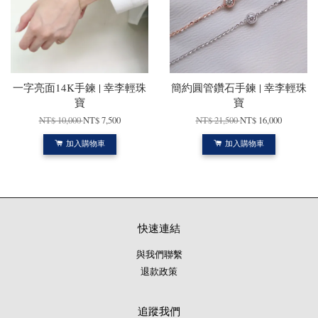
一字亮面14K手鍊 | 幸李輕珠
簡約圓管鑽石手鍊 | 幸李輕珠
寶
寶
NT$ 10,000
NT$ 7,500
NT$ 21,500
NT$ 16,000
加入購物車
加入購物車
快速連結
與我們聯繫
退款政策
追蹤我們