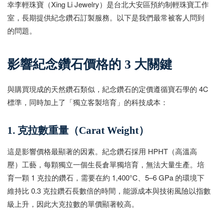
幸李輕珠寶（Xing Li Jewelry）是台北大安區預約制輕珠寶工作
室，長期提供紀念鑽石訂製服務。以下是我們最常被客人問到
的問題。
影響紀念鑽石價格的 3 大關鍵
與購買現成的天然鑽石類似，紀念鑽石的定價遵循寶石學的 4C
標準，同時加上了「獨立客製培育」的科技成本：
1. 克拉數重量（Carat Weight）
這是影響價格最顯著的因素。紀念鑽石採用 HPHT（高溫高
壓）工藝，每顆獨立一個生長倉單獨培育，無法大量生產。培
育一顆 1 克拉的鑽石，需要在約 1,400°C、5–6 GPa 的環境下
維持比 0.3 克拉鑽石長數倍的時間，能源成本與技術風險以指數
級上升，因此大克拉數的單價顯著較高。