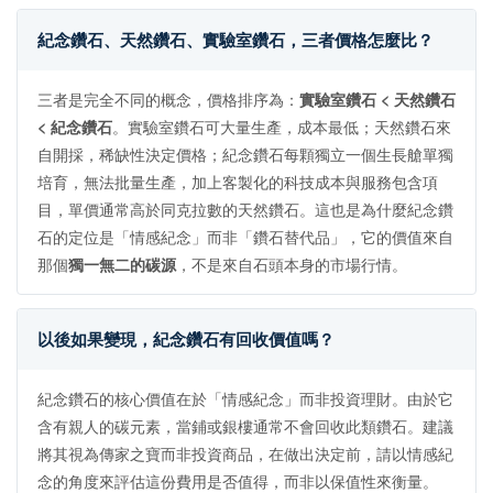
紀念鑽石、天然鑽石、實驗室鑽石，三者價格怎麼比？
三者是完全不同的概念，價格排序為：
實驗室鑽石 < 天然鑽石
< 紀念鑽石
。實驗室鑽石可大量生產，成本最低；天然鑽石來
自開採，稀缺性決定價格；紀念鑽石每顆獨立一個生長艙單獨
培育，無法批量生產，加上客製化的科技成本與服務包含項
目，單價通常高於同克拉數的天然鑽石。這也是為什麼紀念鑽
石的定位是「情感紀念」而非「鑽石替代品」，它的價值來自
那個
獨一無二的碳源
，不是來自石頭本身的市場行情。
以後如果變現，紀念鑽石有回收價值嗎？
紀念鑽石的核心價值在於「情感紀念」而非投資理財。由於它
含有親人的碳元素，當鋪或銀樓通常不會回收此類鑽石。建議
將其視為傳家之寶而非投資商品，在做出決定前，請以情感紀
念的角度來評估這份費用是否值得，而非以保值性來衡量。