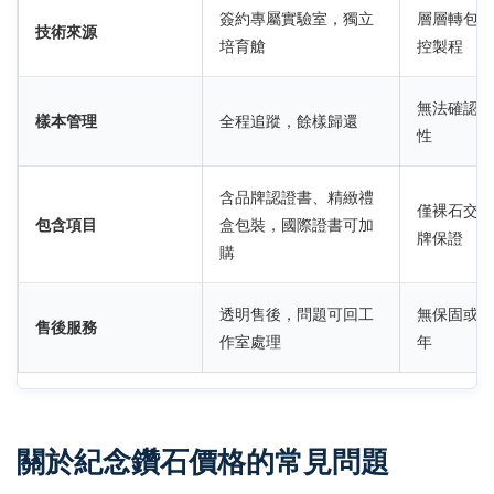
簽約專屬實驗室，獨立
層層轉包，
技術來源
培育艙
控製程
無法確認樣
樣本管理
全程追蹤，餘樣歸還
性
含品牌認證書、精緻禮
僅裸石交付
包含項目
盒包裝，國際證書可加
牌保證
購
透明售後，問題可回工
無保固或僅
售後服務
作室處理
年
關於紀念鑽石價格的常見問題