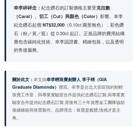
幸李碎碎念：
紀念鑽石的訂製價格主要受
克拉數
（Carat）、切工（Cut）與顏色（Color）
影響。幸李
紀念鑽石起價
NT$32,000
（0.10ct 圓形無色），彩色鑽
石（粉／黃／藍）從 0.30ct 起訂。正規品牌的費用結構
應包含碳純化技術、幸李認證書、精緻包裝，以及透明
的售後服務。
關於此文：
本文由
幸李輕珠寶創辦人 李子枻
（GIA
Graduate Diamonds）
撰寫。幸李是台北大安區預約制輕
珠寶工作室，與專業實驗室合作提供紀念鑽石訂製,與專業實
驗室合作提供紀念鑽石訂製,背後有三十年資歷金工團隊協助
後續鑲嵌與珠寶製作。品牌理念：珠寶是載體,情感才是主
角。