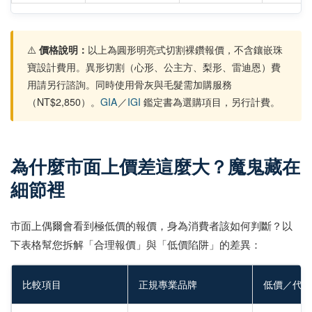
⚠️
價格說明：
以上為圓形明亮式切割裸鑽報價，不含鑲嵌珠
寶設計費用。異形切割（心形、公主方、梨形、雷迪恩）費
用請另行諮詢。同時使用骨灰與毛髮需加購服務
（NT$2,850）。
GIA
／
IGI
鑑定書為選購項目，另行計費。
為什麼市面上價差這麼大？魔鬼藏在
細節裡
市面上偶爾會看到極低價的報價，身為消費者該如何判斷？以
下表格幫您拆解「合理報價」與「低價陷阱」的差異：
比較項目
正規專業品牌
低價／代辦