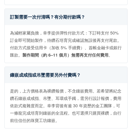
訂製需要一次付清嗎？有分期付款嗎？
為減輕家屬負擔，幸李提供彈性付款方式：下訂時支付 50%
訂金即可開始製作，待鑽石培育完成確認無誤後再支付尾款。
付款方式接受信用卡（加收 5% 手續費）、簽帳金融卡或銀行
匯款。
製作期間（約 6–11 個月）無需再支付任何費用
。
鑲嵌成戒指或吊墜需要另外付費嗎？
是的，上方價格表為裸鑽報價，不含鑲嵌費用。若希望將紀念
鑽石鑲嵌成戒指、吊墜、耳環或手鐲，需另行設計報價，費用
依款式複雜度而定。幸李背後有逾 30 年資歷的金工團隊，可
一條龍完成培育到鑲嵌的全流程。也可選擇只購買裸鑽，自行
前往信任的珠寶工坊鑲嵌。