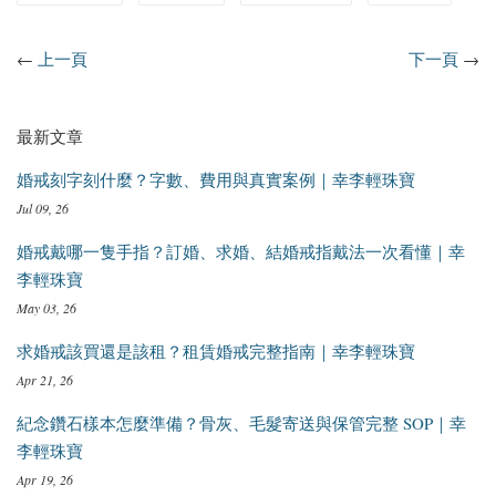
←
上一頁
下一頁
→
最新文章
婚戒刻字刻什麼？字數、費用與真實案例｜幸李輕珠寶
Jul 09, 26
婚戒戴哪一隻手指？訂婚、求婚、結婚戒指戴法一次看懂｜幸
李輕珠寶
May 03, 26
求婚戒該買還是該租？租賃婚戒完整指南｜幸李輕珠寶
Apr 21, 26
紀念鑽石樣本怎麼準備？骨灰、毛髮寄送與保管完整 SOP｜幸
李輕珠寶
Apr 19, 26