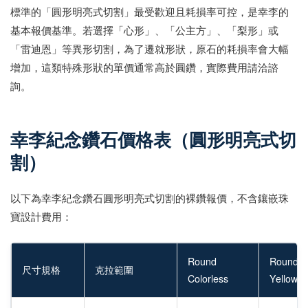
標準的「圓形明亮式切割」最受歡迎且耗損率可控，是幸李的
基本報價基準。若選擇「心形」、「公主方」、「梨形」或
「雷迪恩」等異形切割，為了遷就形狀，原石的耗損率會大幅
增加，這類特殊形狀的單價通常高於圓鑽，實際費用請洽諮
詢。
幸李紀念鑽石價格表（圓形明亮式切
割）
以下為幸李紀念鑽石圓形明亮式切割的裸鑽報價，不含鑲嵌珠
寶設計費用：
Round
Round P
尺寸規格
克拉範圍
Colorless
Yellow／