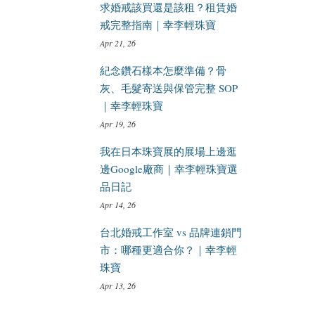
求婚戒該買還是該租？租賃婚
戒完整指南｜幸李輕珠寶
Apr 21, 26
紀念鑽石樣本怎麼準備？骨
灰、毛髮寄送與保管完整 SOP
｜幸李輕珠寶
Apr 19, 26
我在日本珠寶展的展場上邊逛
邊Google廠商｜幸李輕珠寶選
品日記
Apr 14, 26
台北婚戒工作室 vs 品牌連鎖門
市：哪種更適合你？｜幸李輕
珠寶
Apr 13, 26