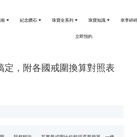
指南
紀念鑽石
珠寶全系列
珠寶知識
幸李碎
立即預約
鐘搞定，附各國戒圍換算對照表
圍」，我都想說——其實量戒圍比你想得還要簡單，一條