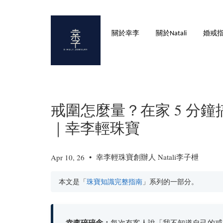
關於幸李
關於Natali
婚戒
戒圍怎麼量？在家 5 分
｜幸李輕珠寶
•
幸李輕珠寶創辦人 Natali李子枻
Apr 10, 26
本文是「
珠寶知識完整指南
」系列的一部分。
幸李碎碎念：
每次有客人說「我不知道自己的戒