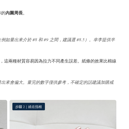
內圍周長
你的
。
出來介於 #8 和 #9 之間，建議選 #8.5）。幸李提供半
，這兩種材質容易因為拉力不同產生誤差。紙條的效果比棉線
量出來會偏大。量完的數字僅供參考，不確定的話建議加購戒
步驟 2｜繞在指根