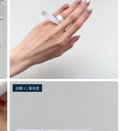
步驟 4｜量長度