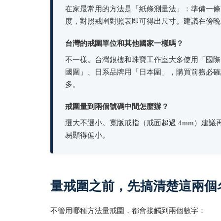
在家最常用的方法是「紙條測量法」：準備一條寬
度，對照戒圍對照表即可得出尺寸。建議在傍晚
台灣的戒圍單位和其他國家一樣嗎？
不一樣。台灣銀樓和珠寶工作室大多使用「國際
國圍」、日系品牌用「日本圍」，購買前務必確
多。
戒圍量到兩個號碼中間怎麼辦？
選大不選小。寬版戒指（戒面超過 4mm）建
易顯得偏小。
量戒圍之前，先搞清楚這兩個
不管用哪種方法量戒圍，都會接觸到兩個數字：