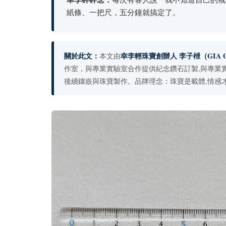
紙條、一把尺，五分鐘就搞定了。
關於此文：
幸李輕珠寶創辦人 李子枻
（GIA G
本文由
作室，與專業實驗室合作提供紀念鑽石訂製,與專業
後續鑲嵌與珠寶製作。品牌理念：珠寶是載體,情感