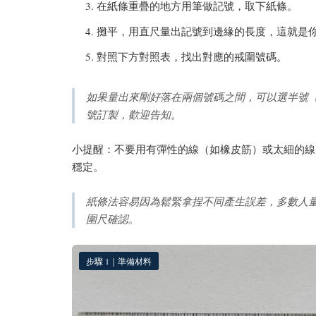
在紙條重疊的地方用筆做記號，取下紙條。
攤平，用直尺量出記號到邊緣的長度，這就是
對照下方對照表，找出對應的戒圍號碼。
如果量出來剛好落在兩個號碼之間，可以選半號（例如量
號訂製，歡迎告知。
小提醒：不要用有彈性的線（如橡皮筋）或太細的線
穩定。
紙條法容易因為鬆緊拿捏不同產生誤差，多數人
圍尺確認。
步驟 1｜準備材料