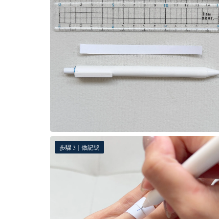
步驟 3｜做記號