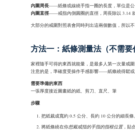
內圍周長
——紙條或線繞手指一圈的長度，單位是公
內圍直徑
——戒指內側圓圈的直徑，周長除以 3.14
大部分的戒圍對照表會同時列出這兩個數值，所以不
方法一：紙條測量法（不需要
家裡隨手可得的東西就能量，是最多人第一次量戒圍
注意的是，準確度受操作手感影響——紙條繞得鬆或
需要準備的東西
一張厚度接近圖畫紙的紙、剪刀、直尺、筆
步驟
把紙裁成寬約 0.5 公分、長約 10 公分的細長條
將紙條繞在你
想戴戒指的手指的指根位置
，貼