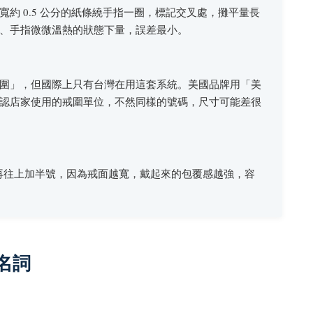
約 0.5 公分的紙條繞手指一圈，標記交叉處，攤平量長
、手指微微溫熱的狀態下量，誤差最小。
圍」，但國際上只有台灣在用這套系統。美國品牌用「美
認店家使用的戒圍單位，不然同樣的號碼，尺寸可能差很
議再往上加半號，因為戒面越寬，戴起來的包覆感越強，容
名詞