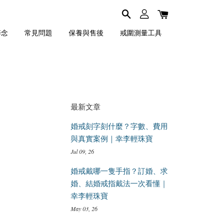
碎念
常見問題
保養與售後
戒圍測量工具
最新文章
婚戒刻字刻什麼？字數、費用
與真實案例｜幸李輕珠寶
Jul 09, 26
婚戒戴哪一隻手指？訂婚、求
婚、結婚戒指戴法一次看懂｜
幸李輕珠寶
May 03, 26