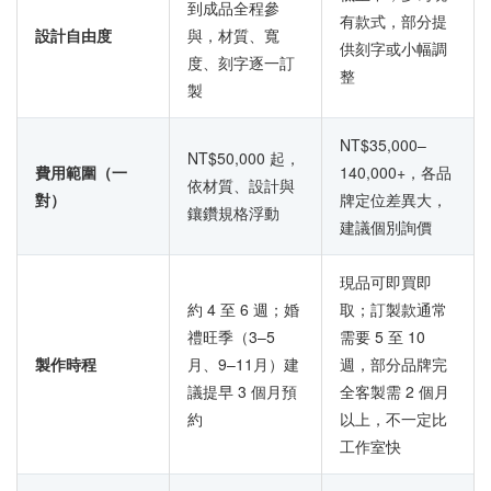
到成品全程參
有款式，部分提
設計自由度
與，材質、寬
供刻字或小幅調
度、刻字逐一訂
整
製
NT$35,000–
NT$50,000 起，
費用範圍（一
140,000+，各品
依材質、設計與
對）
牌定位差異大，
鑲鑽規格浮動
建議個別詢價
現品可即買即
約 4 至 6 週；婚
取；訂製款通常
禮旺季（3–5
需要 5 至 10
製作時程
月、9–11月）建
週，部分品牌完
議提早 3 個月預
全客製需 2 個月
約
以上，不一定比
工作室快