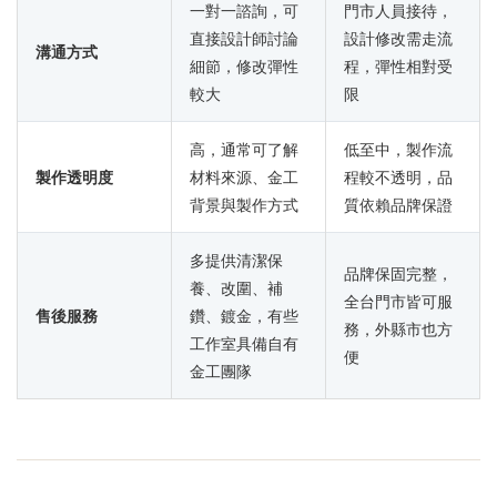
一對一諮詢，可
門市人員接待，
直接設計師討論
設計修改需走流
溝通方式
細節，修改彈性
程，彈性相對受
較大
限
高，通常可了解
低至中，製作流
製作透明度
材料來源、金工
程較不透明，品
背景與製作方式
質依賴品牌保證
多提供清潔保
品牌保固完整，
養、改圍、補
全台門市皆可服
售後服務
鑽、鍍金，有些
務，外縣市也方
工作室具備自有
便
金工團隊