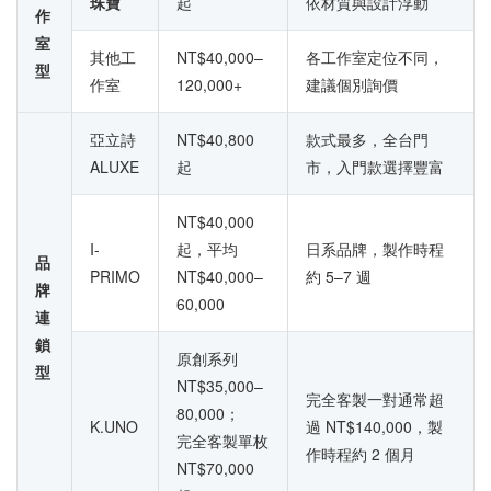
珠寶
起
依材質與設計浮動
作
室
其他工
NT$40,000–
各工作室定位不同，
型
作室
120,000+
建議個別詢價
亞立詩
NT$40,800
款式最多，全台門
ALUXE
起
市，入門款選擇豐富
NT$40,000
I-
起，平均
日系品牌，製作時程
品
PRIMO
NT$40,000–
約 5–7 週
牌
60,000
連
鎖
原創系列
型
NT$35,000–
完全客製一對通常超
80,000；
K.UNO
過 NT$140,000，製
完全客製單枚
作時程約 2 個月
NT$70,000