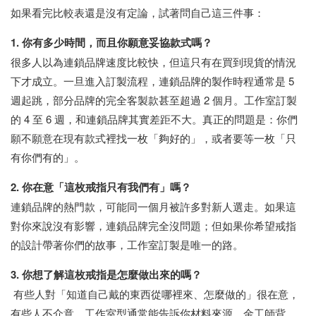
如果看完比較表還是沒有定論，試著問自己這三件事：
1. 你有多少時間，而且你願意妥協款式嗎？
很多人以為連鎖品牌速度比較快，但這只有在買到現貨的情況
下才成立。一旦進入訂製流程，連鎖品牌的製作時程通常是 5
週起跳，部分品牌的完全客製款甚至超過 2 個月。工作室訂製
的 4 至 6 週，和連鎖品牌其實差距不大。真正的問題是：你們
願不願意在現有款式裡找一枚「夠好的」，或者要等一枚「只
有你們有的」。
2. 你在意「這枚戒指只有我們有」嗎？
連鎖品牌的熱門款，可能同一個月被許多對新人選走。如果這
對你來說沒有影響，連鎖品牌完全沒問題；但如果你希望戒指
的設計帶著你們的故事，工作室訂製是唯一的路。
3. 你想了解這枚戒指是怎麼做出來的嗎？
有些人對「知道自己戴的東西從哪裡來、怎麼做的」很在意，
有些人不介意。工作室型通常能告訴你材料來源、金工師背