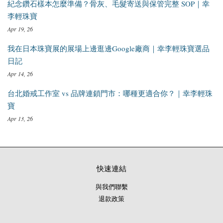
紀念鑽石樣本怎麼準備？骨灰、毛髮寄送與保管完整 SOP｜幸
李輕珠寶
Apr 19, 26
我在日本珠寶展的展場上邊逛邊Google廠商｜幸李輕珠寶選品
日記
Apr 14, 26
台北婚戒工作室 vs 品牌連鎖門市：哪種更適合你？｜幸李輕珠
寶
Apr 13, 26
快速連結
與我們聯繫
退款政策