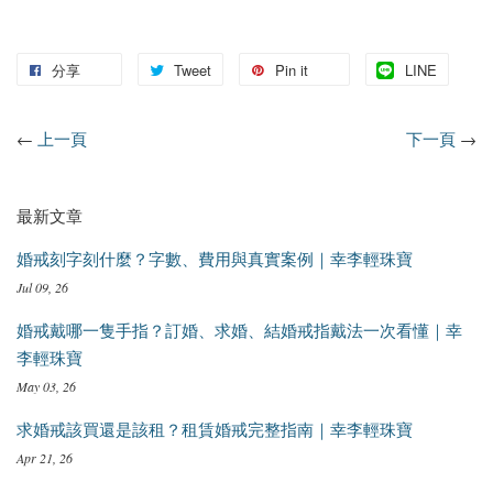
分享
Tweet
Pin it
LINE
←
上一頁
下一頁
→
最新文章
婚戒刻字刻什麼？字數、費用與真實案例｜幸李輕珠寶
Jul 09, 26
婚戒戴哪一隻手指？訂婚、求婚、結婚戒指戴法一次看懂｜幸
李輕珠寶
May 03, 26
求婚戒該買還是該租？租賃婚戒完整指南｜幸李輕珠寶
Apr 21, 26