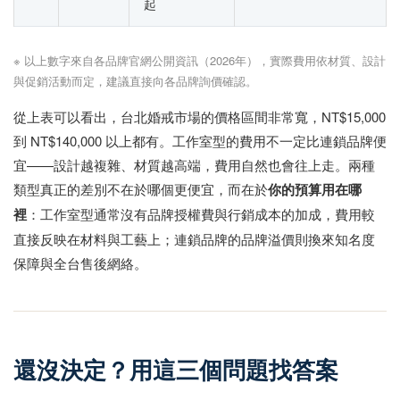
起
※ 以上數字來自各品牌官網公開資訊（2026年），實際費用依材質、設計
與促銷活動而定，建議直接向各品牌詢價確認。
從上表可以看出，台北婚戒市場的價格區間非常寬，NT$15,000
到 NT$140,000 以上都有。工作室型的費用不一定比連鎖品牌便
宜——設計越複雜、材質越高端，費用自然也會往上走。兩種
類型真正的差別不在於哪個更便宜，而在於
你的預算用在哪
裡
：工作室型通常沒有品牌授權費與行銷成本的加成，費用較
直接反映在材料與工藝上；連鎖品牌的品牌溢價則換來知名度
保障與全台售後網絡。
還沒決定？用這三個問題找答案