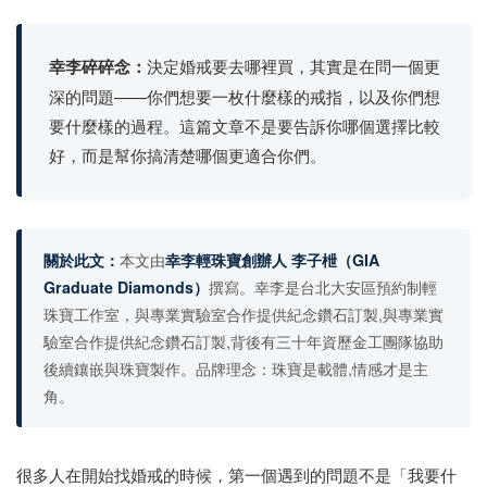
幸李碎碎念：
決定婚戒要去哪裡買，其實是在問一個更
深的問題——你們想要一枚什麼樣的戒指，以及你們想
要什麼樣的過程。這篇文章不是要告訴你哪個選擇比較
好，而是幫你搞清楚哪個更適合你們。
關於此文：
本文由
幸李輕珠寶創辦人 李子枻
（GIA
Graduate Diamonds）
撰寫。幸李是台北大安區預約制輕
珠寶工作室，與專業實驗室合作提供紀念鑽石訂製,與專業實
驗室合作提供紀念鑽石訂製,背後有三十年資歷金工團隊協助
後續鑲嵌與珠寶製作。品牌理念：珠寶是載體,情感才是主
角。
很多人在開始找婚戒的時候，第一個遇到的問題不是「我要什